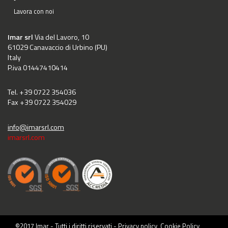
Lavora con noi
Imar srl
Via del Lavoro, 10
61029 Canavaccio di Urbino (PU)
Italy
P.iva 01447410414
Tel. +39 0722 354036
Fax +39 0722 354029
info@imarsrl.com
imarsrl.com
©2017 Imar - Tutti i diritti riservati -
Privacy policy
,
Cookie Policy
,