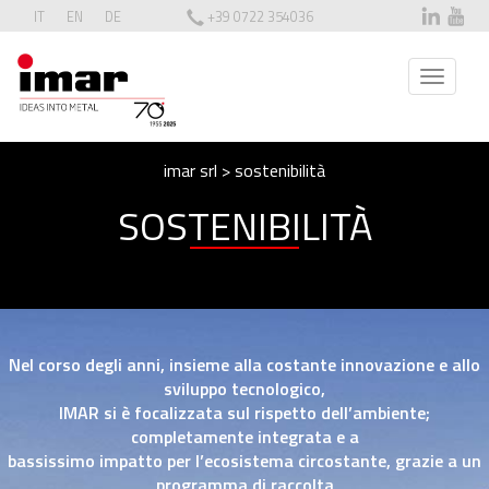
IT
EN
DE
+39 0722 354036
T
o
g
g
imar srl
>
sostenibilità
l
e
SOSTENIBILITÀ
n
a
v
i
g
a
Nel corso degli anni, insieme alla costante innovazione e allo
t
sviluppo tecnologico,
i
IMAR si è focalizzata sul rispetto dell’ambiente;
o
completamente integrata e a
n
bassissimo impatto per l’ecosistema circostante, grazie a un
programma di raccolta