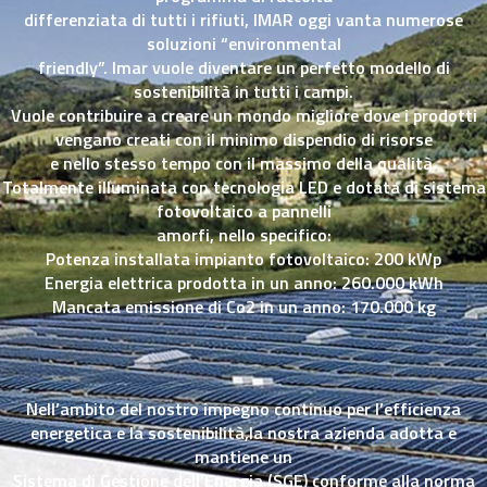
differenziata di tutti i rifiuti, IMAR oggi vanta numerose
soluzioni “environmental
friendly”. Imar vuole diventare un perfetto modello di
sostenibilità in tutti i campi.
Vuole contribuire a creare un mondo migliore dove i prodotti
vengano creati con il minimo dispendio di risorse
e nello stesso tempo con il massimo della qualità.
Totalmente illuminata con tecnologia LED e dotata di sistema
fotovoltaico a pannelli
amorfi, nello specifico:
Potenza installata impianto fotovoltaico: 200 kWp
Energia elettrica prodotta in un anno: 260.000 kWh
Mancata emissione di Co2 in un anno: 170.000 kg
Nell’ambito del nostro impegno continuo per l’efficienza
energetica e la sostenibilità,la nostra azienda adotta e
mantiene un
Sistema di Gestione dell’Energia (SGE) conforme alla norma