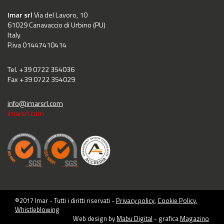
Imar srl
Via del Lavoro, 10
61029 Canavaccio di Urbino (PU)
Italy
P.iva 01447410414
Tel. +39 0722 354036
Fax +39 0722 354029
info@imarsrl.com
imarsrl.com
©2017 Imar - Tutti i diritti riservati -
Privacy policy
,
Cookie Policy
,
Whistleblowing
Web design by
Mabu Digital
- grafica
Magazino