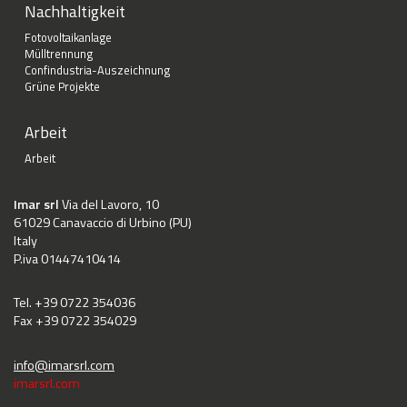
Nachhaltigkeit
Fotovoltaikanlage
Mülltrennung
Confindustria-Auszeichnung
Grüne Projekte
Arbeit
Arbeit
Imar srl
Via del Lavoro, 10
61029 Canavaccio di Urbino (PU)
Italy
P.iva 01447410414
Tel. +39 0722 354036
Fax +39 0722 354029
info@imarsrl.com
imarsrl.com