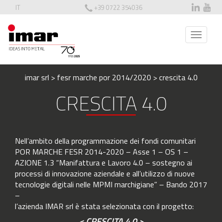
IT
+39 0722 354036
T
o
g
g
imar srl
>
fesr marche por 2014/2020
>
crescita 4.0
l
e
CRESCITA 4.0
n
a
v
i
Nell’ambito della programmazione dei fondi comunitari
g
POR MARCHE FESR 2014-2020 – Asse 1 – OS 1 –
a
AZIONE 1.3 “Manifattura e Lavoro 4.0 – sostegno ai
t
processi di innovazione aziendale e all’utilizzo di nuove
i
tecnologie digitali nelle MPMI marchigiane” – Bando 2017
o
–
n
l’azienda IMAR srl è stata selezionata con il progetto:
< CRESCITA 4.0 >