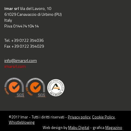
Imar srl
Via del Lavoro, 10
61029 Canavaccio di Urbino (PU)
Italy
P.iva 01447410414
Tel. +39 0722 354036
Fax +39 0722 354029
info@imarsrl.com
imarsrl.com
©2017 Imar - Tutti i diritti riservati -
Privacy policy
,
Cookie Policy
,
Whistleblowing
Web design by
Mabu Digital
- grafica
Magazino