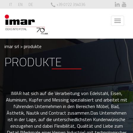
IT
EN
DE
+39 0722 354036
T
o
g
g
imar srl
>
produkte
l
e
PRODUKTE
n
a
v
i
g
IMAR hat sich auf die Verarbeitung von Edelstahl, Eisen,
a
Aluminium, Kupfer und Messing spezialisiert und arbeitet mit
t
führenden Unternehmen in den Bereichen Möbel, Bad,
i
Ästhetik, Nautik und Contract zusammen.Das Unternehmen
o
ist in der Lage, auf die unterschiedlichsten Kundenwünsche
n
einzugehen und dabei Flexibilität, Qualität und Liebe zum
Detail (Merkmale einer kleinen Industrie) mit technologischer